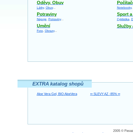
Oděvy, Obuv
Počítač
Látky
,
Obuv
...
Notebooky
Potraviny
Sport a
Nápoje
,
Potraviny
...
Cyklistika
,
D
Umění
Služby 
Foto
,
Obrazy
...
EXTRA katalog shopů
Aloe Vera Gel, BIO AloeVera
•• SLEVY AZ -85% ••
2005 © Pasaz