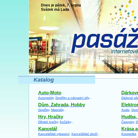
Dnes je pátek, 7. srpna
Svátek má
Lada
Katalog
Auto-Moto
Dárkové
Automobily
,
Doplňky a náhradní díly
...
Dárkové př
Dům, Zahrada, Hobby
Elektro
Doplňky
,
Materiály
...
Audio
,
Domá
Hry, Hračky
Hudba, 
Dětské hračky
,
Kočárky
...
Časopisy
,
D
Kancelář
Krása a
Kancelářské vybavení
,
Kancelářské zboží
...
Kosmetika
,